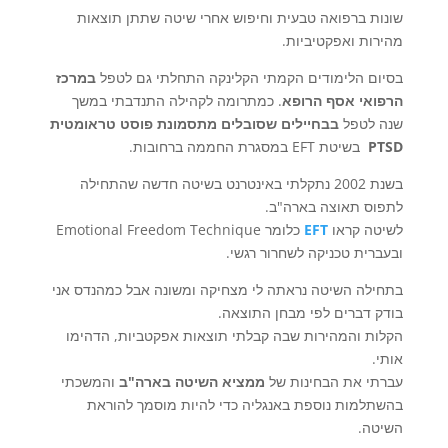
שונות ברפואה טבעית וחיפוש אחרי שיטה שתתן תוצאות
מהירות ואפקטיביות.
בסיום הלימודים הקמתי הקלינקה התחלתי גם לטפל
במרכז
הרפואי אסף הרופא
. כמתרומה לקהילה התנדבתי במשך
שנה לטפל
בבחיילים שסובלים מתסמונת פוסט טראומטית
PTSD
בשיטת EFT במסגרת החממה ברחובות.
בשנת 2002 נתקלתי באינטרנט בשיטה חדשה שהתחילה
לתפוס תאוצה בארה"ב.
לשיטה קראו
EFT
כלומר Emotional Freedom Technique
ובעברית טכניקה לשחרור רגשי.
בתחילה השיטה נראתה לי מצחיקה ומשונה אבל כמהנדס אני
בודק דברים לפי מבחן התוצאה.
הקלות והמהירות שבה קבלתי תוצאות אפקטביות, הדהימו
אותי.
עברתי את הבחינות של
ממציא השיטה בארה"ב
והמשכתי
בהשתלמות נוספת באנגליה כדי להיות מוסמך להוראת
השיטה.