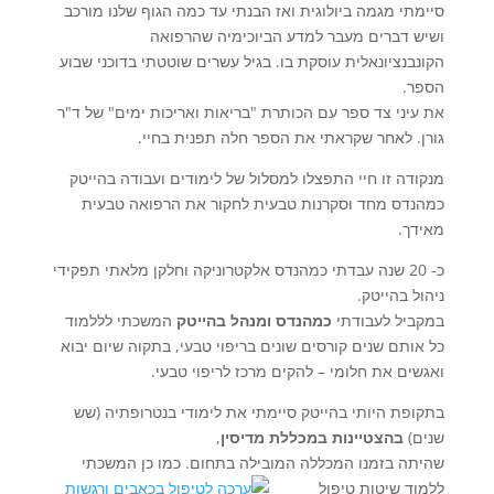
סיימתי מגמה ביולוגית ואז הבנתי עד כמה הגוף שלנו מורכב
ושיש דברים מעבר למדע הביוכימיה שהרפואה
הקונבנציונאלית עוסקת בו. בגיל עשרים שוטטתי בדוכני שבוע
הספר.
את עיני צד ספר עם הכותרת "בריאות ואריכות ימים" של ד"ר
גורן. לאחר שקראתי את הספר חלה תפנית בחיי.
מנקודה זו חיי התפצלו למסלול של לימודים ועבודה בהייטק
כמהנדס מחד וסקרנות טבעית לחקור את הרפואה טבעית
מאידך.
כ- 20 שנה עבדתי כמהנדס אלקטרוניקה וחלקן מלאתי תפקידי
ניהול בהייטק.
במקביל לעבודתי
כמהנדס ומנהל בהייטק
המשכתי לללמוד
כל אותם שנים קורסים שונים בריפוי טבעי, בתקוה שיום יבוא
ואגשים את חלומי – להקים מרכז לריפוי טבעי.
בתקופת היותי בהייטק סיימתי את לימודי בנטרופתיה (שש
שנים)
בהצטיינות במכללת מדיסין
,
שהיתה בזמנו המכללה המובילה בתחום.
כמו כן המשכתי
ללמוד שיטות טיפול