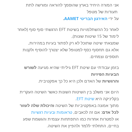
אני המורה היחיד בארץ שהוסמך להוראה ומורשה לתת
תעודות של מטפל
על ידי
האירגון הבריטי AAMET
.
לאחר כל ההשתלמויות בשיטת EFT הרגשתי סוף סוף (לאחר
לימוד של 15 שיטות שונות),
שמצאתי שיטה שתוכל לא רק לפתור בעיות במהירות,
אלא גם תחסוף כסף למטופל שלא יצטרך להוסיף ולקנות
תוספים וצמחים.
בזמן עבודתי עם שיטת EFT גיליתי שהיא מגיעה
לשורש
הבעיות הפיזיות
והרגשיות
של האדם ולכן היא כל כך אפקטיבית.
היום אני משלב בין השיטות השונות כאשר השיטה העקרית
בקליניקה היא
שיטת EFT
.
מתוך אמונה באפקטיביות של השיטה
והיכולת שלה לעזור
לכל אדם
: אם זה לכאבים,
טראומות ובעיות רגשיות
או למטרות אחרות כמו התפתחות עצמית והגשמת שפע
בחיים, התחלתי ללמד ולהפיץ את השיטה.