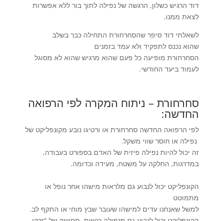
דוד הרגיש כשלון, הרגשה של נפילה לתוך בור ללא אפשרות
לצאת ממנו.
לשאלתי דוד סיפר שהסחרחורת התחילה כבר בשלב
שהוא נכנס לתפקיד ולא עמד בזמנים
הסחרחורת מופיעה כל פעם שהוא מרגיש שהוא לא מסוגל
לעמוד ביעד החודשי.
סחרחורת – ניתוח המקרה לפי
הרפואה
החדשה
:
לפי הרפואה החדשה סחרחורת או ורטיגו נובע מקונפליקט של
נפילה או חוסר שווי משקל.
זה יכול להיות נפילה פיזית של האדם בספורט בעבודה,
במדרגות, החלקה על משטח, מעידה וכדומה.
הקונפליקט יכול לנבוע גם מלראות מישהו אחר נופל או
מתמוטט
למשל שאנחנו עדים למישהו שעובר שבץ מוחי או התקף לב.
הקונפליקט יכול לנבוע גם מנפילה רגשית, תחושה של "זרקו