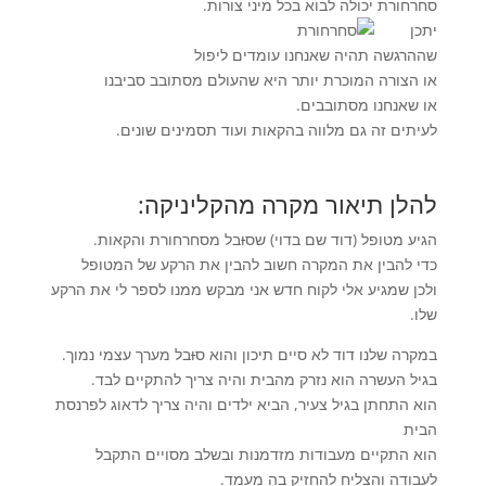
סחרחורת יכולה לבוא בכל מיני צורות.
יתכן
שההרגשה תהיה שאנחנו עומדים ליפול
או הצורה המוכרת יותר היא שהעולם מסתובב סביבנו
או שאנחנו מסתובבים.
לעיתים זה גם מלווה בהקאות ועוד תסמינים שונים.
להלן תיאור מקרה מהקליניקה:
הגיע מטופל (דוד שם בדוי) שס
ו
בל מסחרחורת והקאות.
כדי להבין את המקרה חשוב להבין את הרקע של המטופל
ולכן שמגיע אלי לקוח חדש אני מבקש ממנו לספר לי את הרקע
שלו.
במקרה שלנו דוד לא סיים תיכון והוא ס
ו
בל מערך עצמי נמוך.
בגיל העשרה הוא נזרק מהבית והיה צריך להתקיים לבד.
הוא התחתן בגיל צעיר, הביא ילדים והיה צריך לדאוג לפרנסת
הבית
הוא התקיים מעבודות מזדמנות ובשלב מסויים התקבל
לעבודה והצליח להחזיק בה מעמד.