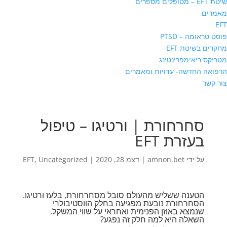
שיטת EFT – מטופלים מספרים
מאמרים
EFT
פוסט טראומה – PTSD
מחקרים בשיטת EFT
מטריקס ריאימפרינטינג
הרפואה החדשה- עדויות ומאמרים
צור קשר
סחרחורת | ורטיגו – טיפול
בעזרת EFT
על ידי
amnon.bet
|
דצמ 28, 2020
|
Uncategorized
,
EFT
הטענה ששליש מהעולם סובל מסחרחורת, בלעז ורטיגו.
הסחרחורת נובעת מפגיעה בחלק הווסטיבולרי
שנמצא באוזן הפנימית ואחראי על שווי המשקל.
השאלה היא למה חלק זה נפגע?