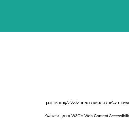
חשיבות עליונה בהנגשת האתר לכלל לקוחותינו ובכך
האתר נבנה בהתאם להוראות הנגישות המופיעות בתק W3C’s Web Content Accessibility Guidelines 2.0, level AA ובתקן הישראלי