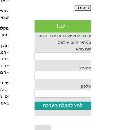
להלן 
צבעי
שינוי
חינם!
מקלד
מתן א
ערכה לטיפול בכאבים ורגשות
במהירות וביעילות:
תוכן 
שם מלא
• הנג
• הגד
• התא
אימייל
• הצה
סייגי
טלפון
יש לצ
אנו מ
באם נ