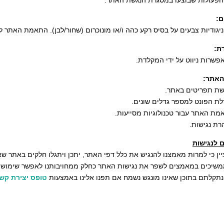
הפעולות שבוצעו במסגרת הנגשת האתר:
ם:
 ניגודיות צבעים על בסיס רקע כהה ו/או מונוכרום (שחור/לבן). התאמת האתר לע
ת:
פשרות ניווט על ידי המקלדת.
האתר:
שת תפריטים באתר.
לת הפונט למספר גדלים שונים.
מת האתר עבור טכנולוגיות מסייעות.
רת נגישות.
ם לנגישות
יין כי למרות מאמצנו להנגיש את כלל דפי האתר, יתכן ויתגלו חלקים באתר שא
משיכים במאמצים לשפר את נגישות האתר כחלק ממחויבותנו לאפשר שימוש בו 
תקלתם בתוכן שאינו מונגש נשמח אם תפנו אלינו באמצעות
טופס יצירת קש