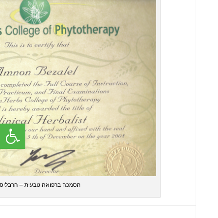
פתח סרג
הסמכה ברפואה טבעית – הרבליסט