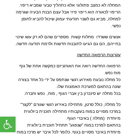
המחלה לא כמצב פתולוגי אלא כתהליך טבעי שמביא ריפוי.
הריפוי לכאורה הוא ריפוי פיזי אבל עצם הבנת הבעיה שגרמה
למחלה, מביא גם לשנוי תודעתי עמוק שיכול להביא לחוסן
נפשי.
אנשים ששרדו מחלות קשות מספרים שהם לא רק עשו שינוי
בחייהם, הם גם הגיעו לתובנות חדשות ולרמת תודעה חדשה.
עקרונות הרפואה החדשה
הרפואה החדשה רואה את האורגניזם כמקשה אחת של גוף
מוח נפש.
כל מחלה נובעת מאירוע רגשי שנתפס על ידי כל אחד בצורה
שונה בהתאם למערכת האמונות שלו.
בכל מחלה יש סינכרון בין אברי הגוף , מוח, נפש וחברה.
כל מחלה, כולל סרטן, מתחילה באירוע רגשי שגורם "לקצר"
במרכז מסויים במוח בעקבותיו מתחילה תוכנית ביולוגית
פתח סרג
מיוחדת (מחלה ) באיברי הגוף.
בהתאם למרכז במוח "שנפגע" תתחיל תוכנית ביולוגית
מיוחדת באיבר מסויים בגוף. כלומר לכל איבר יש מרכז במוח