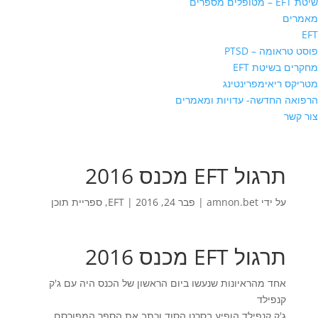
שיטת EFT – מטופלים מספרים
מאמרים
EFT
פוסט טראומה – PTSD
מחקרים בשיטת EFT
מטריקס ריאימפרינטינג
הרפואה החדשה- עדויות ומאמרים
צור קשר
תרגול EFT מכנס 2016
על ידי
amnon.bet
|
פבר 24, 2016
|
EFT
,
ספריית תוכן
תרגול EFT מכנס 2016
אחד מהראיונות שנעשו ביום הראשון של הכנס היה עם ג'ק
קנפילד
ג'ק קנפילד הופיע בסרט הסוד וכתב את הספר המפורסם