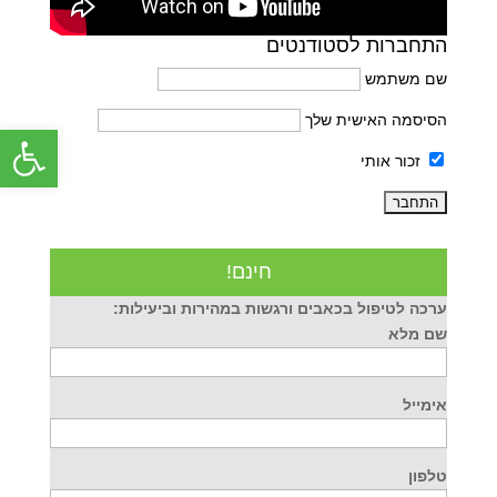
התחברות לסטודנטים
שם משתמש
הסיסמה האישית שלך
פתח סרג
זכור אותי
חינם!
ערכה לטיפול בכאבים ורגשות במהירות וביעילות:
שם מלא
אימייל
טלפון