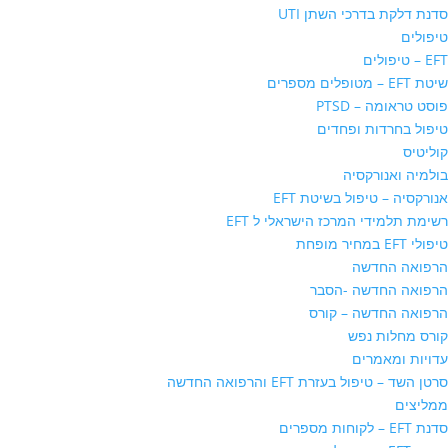
סדנת דלקת בדרכי השתן UTI
טיפולים
EFT – טיפולים
שיטת EFT – מטופלים מספרים
פוסט טראומה – PTSD
טיפול בחרדות ופחדים
קוליטיס
בולמיה ואנורקסיה
אנורקסיה – טיפול בשיטת EFT
רשימת תלמידי המרכז הישראלי ל EFT
טיפולי EFT במחיר מופחת
הרפואה החדשה
הרפואה החדשה -הסבר
הרפואה החדשה – קורס
קורס מחלות נפש
עדויות ומאמרים
סרטן השד – טיפול בעזרת EFT והרפואה החדשה
ממליצים
סדנת EFT – לקוחות מספרים