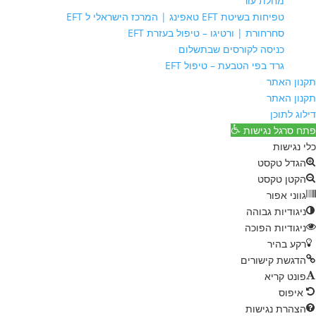
מחלת עור
טפיחות בשיטת EFT טאפינג | המרכז הישראלי ל EFT
סחרחורת | ורטיגו – טיפול בעזרת EFT
כניסה לקורסים שבתשלום
גרד בפי הטבעת – טיפול EFT
תקנון האתר
תקנון האתר
דילוג לתוכן
פתח סרגל נגישות
כלי נגישות
הגדל טקסט
הקטן טקסט
גווני אפור
ניגודיות גבוהה
ניגודיות הפוכה
רקע בהיר
הדגשת קישורים
פונט קריא
איפוס
הצהרת נגישות