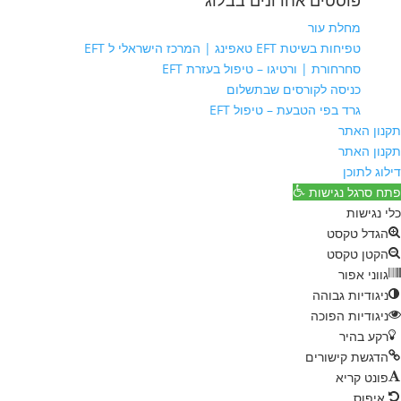
פוסטים אחרונים בבלוג
מחלת עור
טפיחות בשיטת EFT טאפינג | המרכז הישראלי ל EFT
סחרחורת | ורטיגו – טיפול בעזרת EFT
כניסה לקורסים שבתשלום
גרד בפי הטבעת – טיפול EFT
תקנון האתר
תקנון האתר
דילוג לתוכן
פתח סרגל נגישות
כלי נגישות
הגדל טקסט
הקטן טקסט
גווני אפור
ניגודיות גבוהה
ניגודיות הפוכה
רקע בהיר
הדגשת קישורים
פונט קריא
איפוס