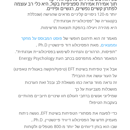
תוך אמירת אמירות ספציפיות בקול, היא כלי רב עוצמה
לפתרון קשיים נפשיים, רגשיים ופיזיים.
יותר מ-120 ניסויים קליניים מראים שהגישה (שנכללת
בקטגוריה של "פסיכולוגיית אנרגתית")
היא מהירה ויעילה בהפקת תוצאות מרשימות.
מאמר זה הוא תירגום חופשי של
פוסט המבוסס על מחקר
וממצאים
, מאת הפסיכולוג דוד פיינשטיין Ph.D ,
"תפיסות, הרהורים והנחיות לשימוש בפסיכולוגיית אנרגתית".
המאמר המלא מתפרסם בכתב העת Energy Psychology
אבל איך טפיחות בשיטת EFT (טיפוף/הקשה באנגלית טאפינג)
על העור עושה את ההבדל?
זה נראה מוזר ונראה כמו משאלת לב ובכל זאת הערכות
מושכלות מצביעות על כך
שמיליוני אנשים ברחבי העולם חוו שינויים חיוביים מהותיים
בעקבות הטיפול!
כדי לפענח את מסתורי הטפיחות בשיטת EFT, נעשה ניתוח
מעמיק חדש של הפסיכולוג דיוויד פיינשטיין, Ph.D.,
שבו הוא בוחן דיווחים של יותר מ-800 מטפלים ולקוחות