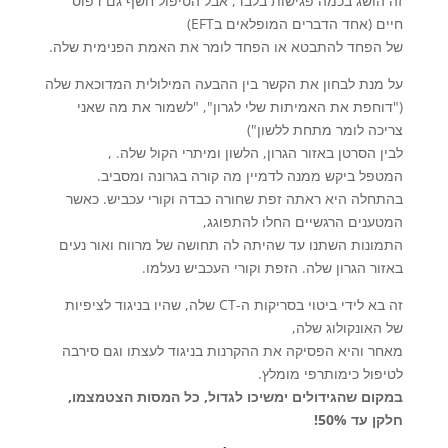
זה הושג בכמה פגישות בלבד, אבל הטיפול חשף גם דפוס
חיים (אחד הדברים המופלאים בEFT)
של הפחד להתבטא או הפחד לומר את האמת הפנימית שלה.
על מנת לבחון את הקשר בין ההבעה המילולית המדוכאת שלה
("דוחפת את האמיתות שלי לגרון", "לשמור את מה שאני
צריכה לומר מתחת ללשון")
לבין הסרטן באזור הגרון, הלשון ומיתרי הקול שלה. ,
המטפל ביקש ממנה לדמיין מה קורה בגרונה ומסביב.
בהתחלה היא ראתה זפת שחורה כבדה וקורי עכביש. כאשר
המטענים הרגשיים החלו להתפוגג,
התמונות השתנו עד שהיתה לה תחושה של מרווח ואור נעים
באזור הגרון שלה. הזפת וקורי העכביש נעלמו.
זה בא לידי ביטוי בסריקות ה-CT שלה, שהיו בניגוד לציפיות
של האונקולוג שלה,
מאחר והיא הפסיקה את ההקרנות בניגוד לעצתו וגם סירבה
לטיפול כימותרפי מומלץ.
במקום שהגידולים ימשיכו לגדול, כל המסות הצטמצמו,
חלקן עד 50%!