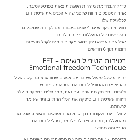
כדי להעמיד את מהירות השגת תוצאות בפרספקטיבה,
אחד המטפלים דיווח שלפני שהוא הכניס את שיטת EFT
לקליניקה שלו
הוא היה מקדיש עד 4 שנים בעבודה עם לקוחות שנאבקים
בהשפעות של התעללות מינית בילדות.
אבל עם טאפינג ניתן בסוגי מקרים דומים לקבל תוצאות
דומות תוך 6 חודשים.
בטיחות הטיפול בשיטת EFT –
Emotional freedom Technique
זה ידוע שכל טיפול שעובד עם אנשים שחוו טראומה קשה עלול
להביא את המטופל לחוות את הטראומה מחדש
ולגרום יותר נזק מתועלת. עם זאת, המטפלים במחקרים אלה
דיווחו ששיטת EFT סיפקה את הכלי החזק ביותר שעומד
לרשותם,
להוליך את הלקוחות דרך טראומה והפצעים הרגשיים שנגרמו
מהתעללות, תקיפה ואפילו מלחמה, מבלי לחוות את
הטראומה מחדש
לדוגמה, 12 פסיכולוגים מורשים המשתמשים בשיטת EFT