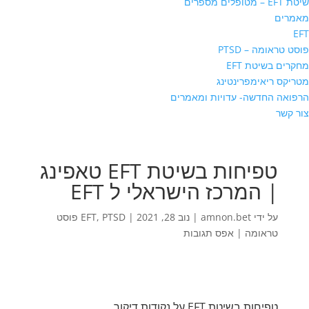
שיטת EFT – מטופלים מספרים
מאמרים
EFT
פוסט טראומה – PTSD
מחקרים בשיטת EFT
מטריקס ריאימפרינטינג
הרפואה החדשה- עדויות ומאמרים
צור קשר
טפיחות בשיטת EFT טאפינג
| המרכז הישראלי ל EFT
על ידי
amnon.bet
|
נוב 28, 2021
|
,
EFT
PTSD פוסט
טראומה
|
אפס תגובות
טפיחות בשיטת EFT על נקודות דיקור