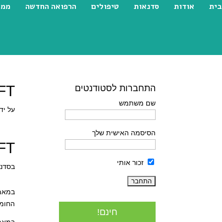
בית
אודות
סדנאות
טיפולים
הרפואה החדשה
ממל
EFT לי
התחברות לסטודנטים
שם משתמש
על יד
הסיסמה האישית שלך
EFT לי
זכור אותי
בסדנא
במאמר
החומר
חינם!