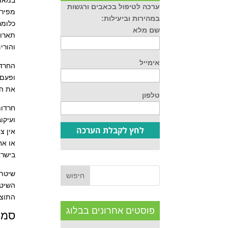
במאמר 
ערכה לטיפול בכאבים ורגשות
מפירס
במהירות וביעילות:
כלומר
שם מלא
תארו 
והורי
אימייל
החרדה
ופעם 
את המ
טלפון
חרדות
ועיקו
אין צ
או אח
בישראל לימוד שיטת 
שיטת EFT מטפלת בתסמינים וגם בגורם העיקרי של החרדה ויכולה להיות כלי טוב בידי ההורה, 
השיטה
התוצאות בשיטת EFT 
פוסטים אחרונים בבלוג
סמנ