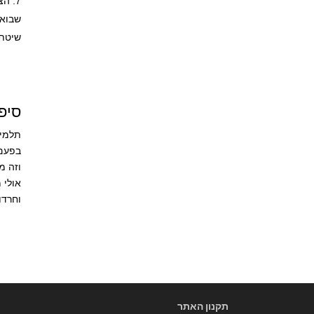
הצע
שבוא 
שיטת EFT לילדים ניתן להשתמש בכל 
סיפור 
תלמיד
וזה מ
אולי 
וחרדו
תקנון האתר