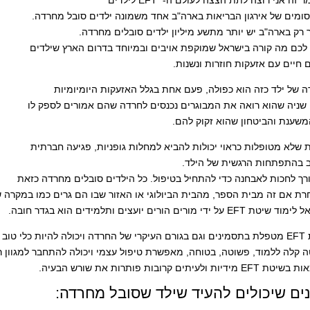
זה אני רוצה לתת הצצה לעולם ה- EFT לילדים
ומים של אירגון הבריאות בארה"ב אחד משמונה ילדים סובל מחרדה.
 רק בארה"ב יש יותר מתשע מיליון ילדים סובלים מחרדה.
לכם מה קורה בישראל שמוקפת אויבים ובמיוחד בדרום הארץ שילדים
ם חיים עם אזעקות חוזרות ונשנות.
 של ילד כזה הוא כפולה, פעם אחת בגלל האזעקות היומיומיות
שניה שהוא רואה את המבוגרים נכנסים לחרדה שהם אמורים לספק לו
שענת והביטחון שהוא זקוק להם.
 שלא מטופלות כראוי יכולות להביא למחלות גופניות, פגיעה חברתית
ב בהתפתחות הרגשית של הילד.
ורך לחכות לאבחנה כדי להתחיל בטיפול. כל הילדים סובלים מחרדה כזאת
רת אם זה מבית הספר, מהבית הביולוגי או האזור שבו הם גרים כמו במקרה ש
EFT על ידי מורים הורים יועצים ותלמידים הוא בגדר חובה.
הילד, יועץ או מטפל.
 קלה ללמוד, פשוטה, בטוחה, מאפשרת טיפול עצמי ויכולה להתחבר למגוון ר
מידיות ולעיתים קרובות פותרות את שורש הבעיה.
ים שיכולים להעיד שילד שסובל מחרדה: