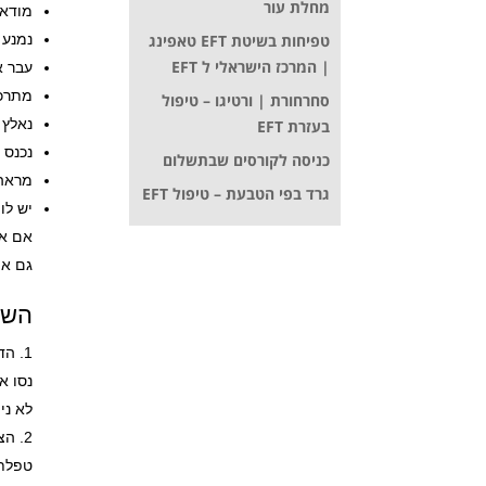
מחלת עור
מודאג
טפיחות בשיטת EFT טאפינג
נמנע 
| המרכז הישראלי ל EFT
עבר א
מתרכז
סחרחורת | ורטיגו – טיפול
נאלץ 
בעזרת EFT
נכנס 
כניסה לקורסים שבתשלום
מראה 
גרד בפי הטבעת – טיפול EFT
יש לו
אם אחד מהדבר
גם אם
השלבי
הדר
נסו א
לא ני
הצי
טפלתי