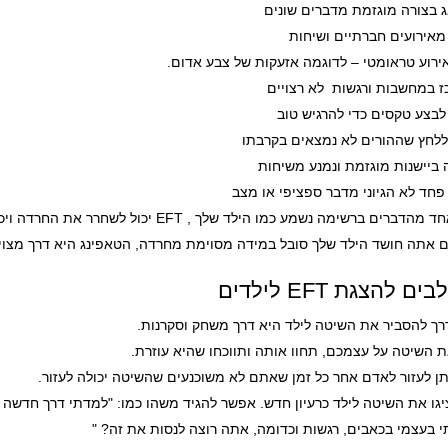
 בצורה מוגזמת מדברים שונים
מאירועים חברתיים ושיחות
ירוע טראומטי – לדוגמה אזעקות של צבע אדום.
 במחשבות ורגשות לא רצויים
לבצע טקסים כדי להרגיש טוב
ללחץ שההורים לא נמצאים בקרבתו
ביישנות מוגזמת ונמנע משיחות
 פחד לא הגיוני מדבר ספציפי או מצב
ים ברשימה נשמע כמו הילד שלך , EFT יכול לשחרר את החרדה ויכול לשנות את החוויה של הילד ואת החיים שלו.
 אתה חושד הילד שלך סובל במידה מסוימת מחרדה, הטאפינג היא דרך מצוינת
ם להצגת EFT לילדים
ך להסביר את השיטה לילד היא דרך משחק וסקרנות.
ת השיטה על עצמכם, תחוו אותה ותווכחו שהיא עוזרת.
תן לעזור לאדם אחר כל זמן שאתם לא משוכנעים שהשיטה יכולה לעזור.
גו את השיטה לילד כרעיון חדש. אפשר להגיד משהו כמו: "למדתי דרך חדשה 
 בעצמי בכאבים, רגשות וכדומה, אתה רוצה לנסות את זה? "