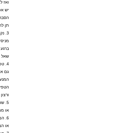
ואז ל
יש אפ
הסבר 
תן לה
נקו
מניסי
ברגע 
שאל א
טפ
גם אם
המנע 
הטפיח
ורצון
שאל
או מה
המש
או הצ