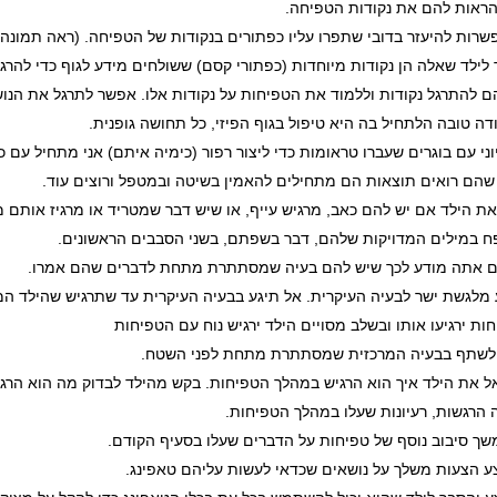
הראות להם את נקודות הטפיחה.
שרות להיעזר בדובי שתפרו עליו כפתורים בנקודות של הטפיחה. (ראה תמונה)
לילד שאלה הן נקודות מיוחדות (כפתורי קסם) ששולחים מידע לגוף כדי להרגי
ם להתרגל נקודות וללמוד את הטפיחות על נקודות אלו. אפשר לתרגל את הנו
דה טובה הלתחיל בה היא טיפול בגוף הפיזי, כל תחושה גופנית.
וני עם בוגרים שעברו טראומות כדי ליצור רפור (כימיה איתם) אני מתחיל עם כא
שהם רואים תוצאות הם מתחילים להאמין בשיטה ובמטפל ורוצים עוד.
ת הילד אם יש להם כאב, מרגיש עייף, או שיש דבר שמטריד או מרגיז אותם 
ח במילים המדויקות שלהם, דבר בשפתם, בשני הסבבים הראשונים.
 אתה מודע לכך שיש להם בעיה שמסתתרת מתחת לדברים שהם אמרו.
מלגשת ישר לבעיה העיקרית. אל תיגע בבעיה העיקרית עד שתרגיש שהילד המו
ות ירגיעו אותו ובשלב מסויים הילד ירגיש נוח עם הטפיחות
 לשתף בבעיה המרכזית שמסתתרת מתחת לפני השטח.
 את הילד איך הוא הרגיש במהלך הטפיחות. בקש מהילד לבדוק מה הוא הרגי
 הרגשות, רעיונות שעלו במהלך הטפיחות.
ך סיבוב נוסף של טפיחות על הדברים שעלו בסעיף הקודם.
ע הצעות משלך על נושאים שכדאי לעשות עליהם טאפינג.