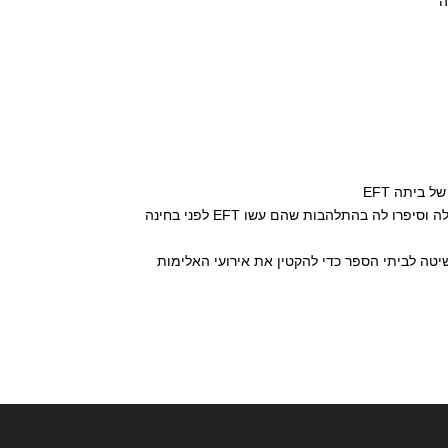
ה
ביתה EFT
בפעם הבאה שהיא ביקרה בבית ספר פגשו אותה שתי תלמידות מהכיתה של בת שלה וסיפרו לה בהתלהבות שהם עשו EFT לפני בחינה
יטה לביתי הספר כדי להקטין את אירועי האלימות