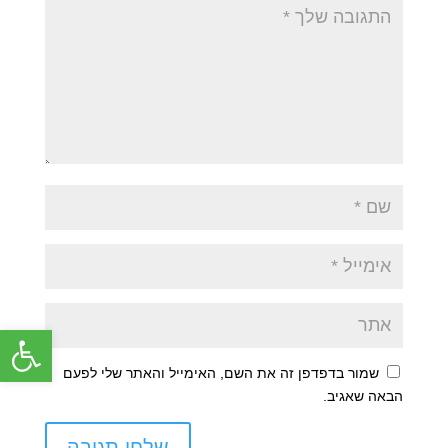
פתח סרג
שמור בדפדפן זה את השם, האימייל והאתר שלי לפעם
הבאה שאגיב.